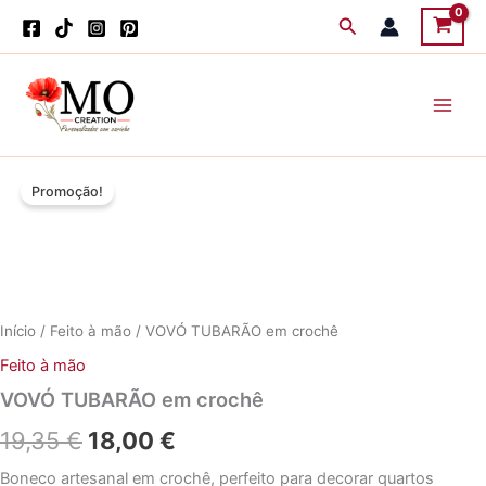
Skip
Search
to
content
Promoção!
Início
/
Feito à mão
/ VOVÓ TUBARÃO em crochê
Feito à mão
VOVÓ TUBARÃO em crochê
O
O
19,35
€
18,00
€
preço
preço
Boneco artesanal em crochê, perfeito para decorar quartos