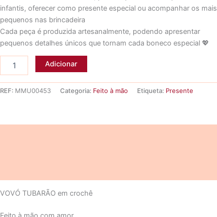
infantis, oferecer como presente especial ou acompanhar os mais
original
atual
pequenos nas brincadeira
era:
é:
Cada peça é produzida artesanalmente, podendo apresentar
pequenos detalhes únicos que tornam cada boneco especial 💖
19,35 €.
18,00 €.
Quantidade
Adicionar
de
VOVÓ
TUBARÃO
REF:
MMU00453
Categoria:
Feito à mão
Etiqueta:
Presente
em
crochê
Descrição
Informação adicional
Avaliações (0)
VOVÓ TUBARÃO em crochê
Feito à mão com amor