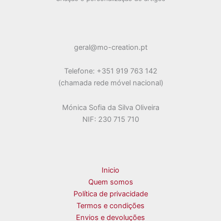
may
be
chosen
on
geral@mo-creation.pt
the
product
Telefone: +351 919 763 142
page
(chamada rede móvel nacional)
Mónica Sofia da Silva Oliveira
NIF: 230 715 710
Inicio
Quem somos
Política de privacidade
Termos e condições
Envios e devoluções