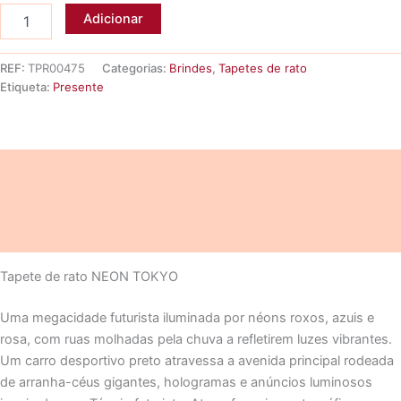
Quantidade
Adicionar
de
Tapete
de
REF:
TPR00475
Categorias:
Brindes
,
Tapetes de rato
rato
Etiqueta:
Presente
NEON
TOKYO
Descrição
Informação adicional
Avaliações (0)
Tapete de rato NEON TOKYO
Uma megacidade futurista iluminada por néons roxos, azuis e
rosa, com ruas molhadas pela chuva a refletirem luzes vibrantes.
Um carro desportivo preto atravessa a avenida principal rodeada
de arranha-céus gigantes, hologramas e anúncios luminosos