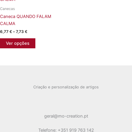
The
options
Canecas
options
may
Caneca QUANDO FALAM
may
be
CALMA
be
chosen
chosen
on
Price
6,77
€
–
7,73
€
range:
on
the
This
6,77 €
Ver opções
the
product
product
through
7,73 €
product
page
has
page
multiple
variants.
The
options
Criação e personalização de artigos
may
be
chosen
on
geral@mo-creation.pt
the
product
Telefone: +351 919 763 142
page