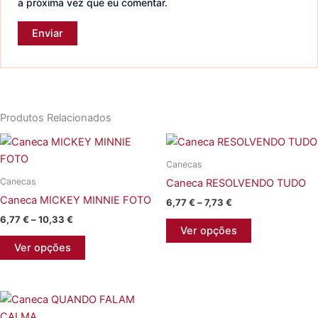
a próxima vez que eu comentar.
Produtos Relacionados
Canecas
Canecas
Caneca RESOLVENDO TUDO
Caneca MICKEY MINNIE FOTO
Price
6,77
€
–
7,73
€
range:
Price
6,77
€
–
10,33
€
This
6,77 €
Ver opções
range:
This
product
through
6,77 €
Ver opções
7,73 €
product
has
through
10,33 €
has
multiple
multiple
variants.
variants.
The