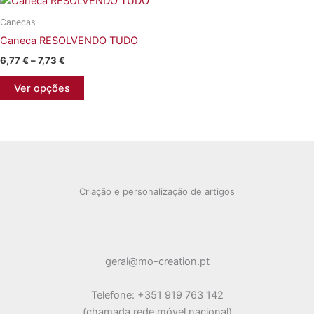
variants.
Canecas
The
Caneca RESOLVENDO TUDO
options
may
Price
6,77
€
–
7,73
€
range:
be
This
6,77 €
Ver opções
chosen
product
through
7,73 €
on
has
the
multiple
product
variants.
page
The
options
Criação e personalização de artigos
may
be
chosen
on
geral@mo-creation.pt
the
product
Telefone: +351 919 763 142
page
(chamada rede móvel nacional)