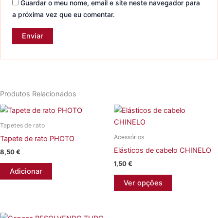
Guardar o meu nome, email e site neste navegador para
a próxima vez que eu comentar.
Produtos Relacionados
Tapetes de rato
Acessórios
Tapete de rato PHOTO
Elásticos de cabelo CHINELO
8,50
€
1,50
€
Adicionar
This
Ver opções
product
has
multiple