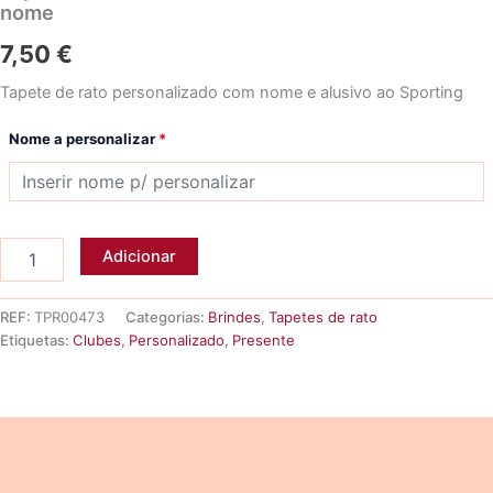
nome
7,50
€
Tapete de rato personalizado com nome e alusivo ao Sporting
Nome a personalizar
*
Quantidade
Adicionar
de
Tapete
de
REF:
TPR00473
Categorias:
Brindes
,
Tapetes de rato
rato
Etiquetas:
Clubes
,
Personalizado
,
Presente
EXCLUSIVO
SPORTINGUISTA
-
nome
Descrição
Informação adicional