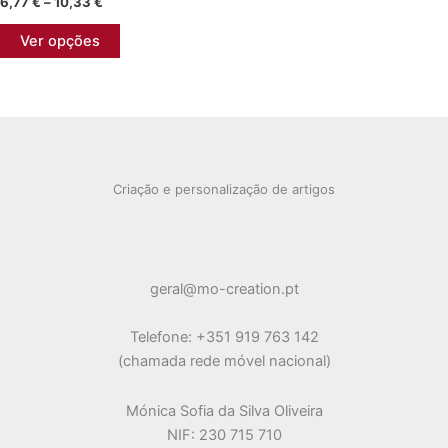
Price
6,77
€
–
10,33
€
range:
chosen
chosen
This
6,77 €
Ver opções
on
on
product
through
10,33 €
the
the
has
product
product
multiple
page
page
variants.
The
options
Criação e personalização de artigos
may
be
chosen
on
geral@mo-creation.pt
the
product
Telefone: +351 919 763 142
page
(chamada rede móvel nacional)
Mónica Sofia da Silva Oliveira
NIF: 230 715 710