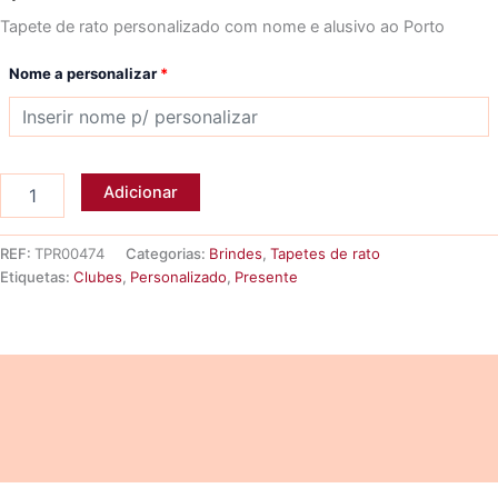
Tapete de rato personalizado com nome e alusivo ao Porto
Nome a personalizar
*
Quantidade
Adicionar
de
Tapete
de
REF:
TPR00474
Categorias:
Brindes
,
Tapetes de rato
rato
Etiquetas:
Clubes
,
Personalizado
,
Presente
EXCLUSIVO
PORTISTA
-
nome
Descrição
Informação adicional
Avaliações (0)