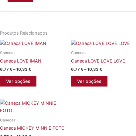
Produtos Relacionados
Canecas
Canecas
Caneca LOVE IMAN
Caneca LOVE LOVE LOVE
Price
Price
6,77
€
–
10,33
€
6,77
€
–
10,33
€
range:
range:
This
This
6,77 €
6,77 €
Ver opções
Ver opções
product
product
through
through
10,33 €
10,33 €
has
has
multiple
multiple
variants.
variants.
The
The
Canecas
options
options
Caneca MICKEY MINNIE FOTO
may
may
be
be