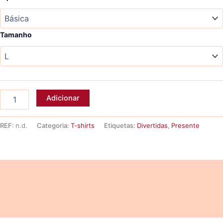
through
10,93 €
Tamanho
Quantidade
Adicionar
de
T-
shirt
REF:
n.d.
Categoria:
T-shirts
Etiquetas:
Divertidas
,
Presente
SÓ
ESTE
E
MAIS
Descrição
DEZ
Informação adicional
Avaliações (0)