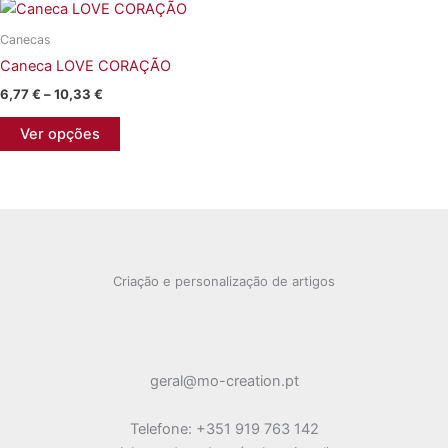
variants.
variants.
Canecas
The
The
Caneca LOVE CORAÇÃO
options
options
may
may
Price
6,77
€
–
10,33
€
range:
be
be
This
6,77 €
Ver opções
chosen
chosen
product
through
10,33 €
on
on
has
the
the
multiple
product
product
variants.
page
page
The
options
Criação e personalização de artigos
may
be
chosen
on
geral@mo-creation.pt
the
product
Telefone: +351 919 763 142
page