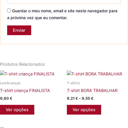
Guardar o meu nome, email e site neste navegador para
a próxima vez que eu comentar.
Produtos Relacionados
Lembranças
T-shirts
T-shirt criança FINALISTA
T-shirt BORA TRABALHAR
Price
9,80
€
9,21
€
–
9,55
€
range:
This
This
9,21 €
Ver opções
Ver opções
product
product
through
9,55 €
has
has
multiple
multiple