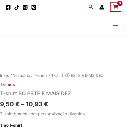
Skip
Search
to
content
Início
/
Vestuário
/
T-shirts
/ T-shirt SÓ ESTE E MAIS DEZ
T-shirts
T-shirt SÓ ESTE E MAIS DEZ
Price
9,50
€
–
10,93
€
range:
T-shirt branca com personalização divertida
9,50 €
Tipo t-shirt