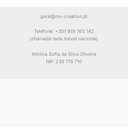
options
options
may
may
geral@mo-creation.pt
be
be
chosen
chosen
Telefone: +351 919 763 142
on
on
(chamada rede móvel nacional)
the
the
product
product
Mónica Sofia da Silva Oliveira
page
page
NIF: 230 715 710