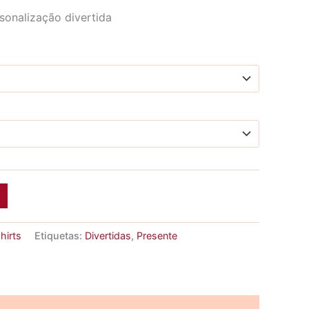
range:
sonalização divertida
9,50 €
through
10,93 €
hirts
Etiquetas:
Divertidas
,
Presente