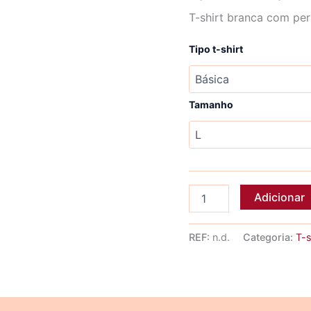
T-shirt branca com per
Tipo t-shirt
Tamanho
Quantidade
Adicionar
de
T-
shirt
REF:
n.d.
Categoria:
T-s
HOMEM
SEM
BARRIGA