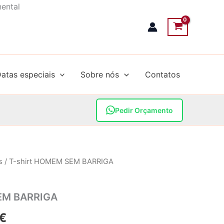
nental
atas especiais
Sobre nós
Contatos
Pedir Orçamento
s
/ T-shirt HOMEM SEM BARRIGA
EM BARRIGA
Price
€