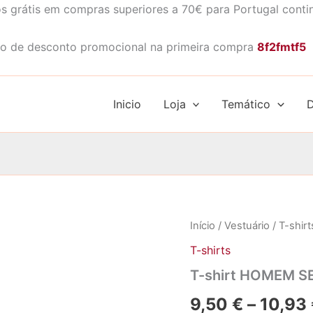
s grátis em compras superiores a 70€ para Portugal conti
o de desconto promocional na primeira compra
8f2fmtf5
Inicio
Loja
Temático
D
Início
/
Vestuário
/
T-shirt
T-shirts
T-shirt HOMEM S
9,50
€
–
10,93