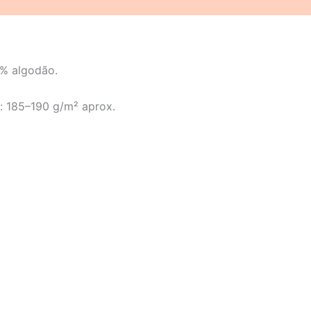
(0)
0% algodão.
 185–190 g/m² aprox.