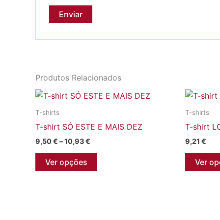
Produtos Relacionados
T-shirts
T-shirts
T-shirt SÓ ESTE E MAIS DEZ
T-shirt 
Price
9,50
€
–
10,93
€
9,21
€
range:
This
9,50 €
Ver opções
Ver o
through
product
10,93 €
has
multiple
variants.
The