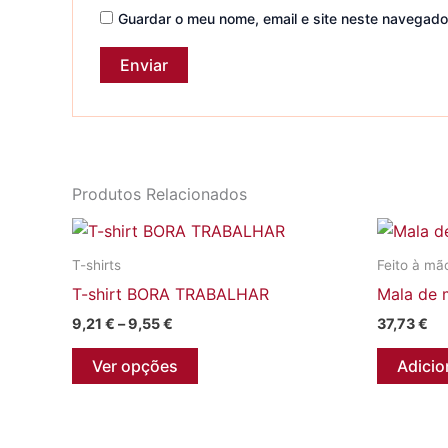
Guardar o meu nome, email e site neste navegado
Produtos Relacionados
T-shirts
Feito à mã
T-shirt BORA TRABALHAR
Mala de 
Price
9,21
€
–
9,55
€
37,73
€
range:
This
9,21 €
Ver opções
Adicio
through
product
9,55 €
has
multiple