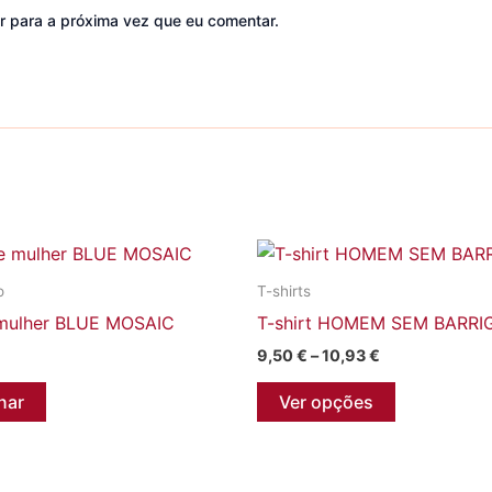
r para a próxima vez que eu comentar.
o
T-shirts
mulher BLUE MOSAIC
T-shirt HOMEM SEM BARRI
Price
9,50
€
–
10,93
€
range:
This
9,50 €
nar
Ver opções
through
product
10,93 €
has
multiple