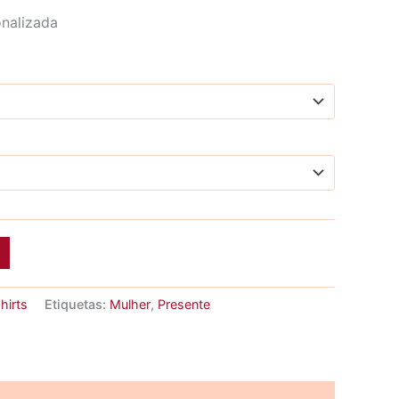
range:
onalizada
9,21 €
through
9,55 €
hirts
Etiquetas:
Mulher
,
Presente