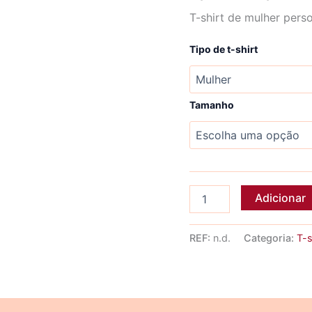
T-shirt de mulher pers
Tipo de t-shirt
Tamanho
Quantidade
Adicionar
de
T-
shirt
REF:
n.d.
Categoria:
T-s
EU
GERO
EXPECTATIVAS