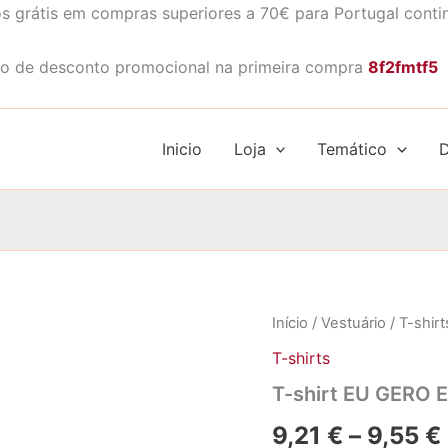
s grátis em compras superiores a 70€ para Portugal conti
o de desconto promocional na primeira compra
8f2fmtf5
Inicio
Loja
Temático
D
Início
/
Vestuário
/
T-shirt
T-shirts
T-shirt EU GERO
9,21
€
–
9,55
€