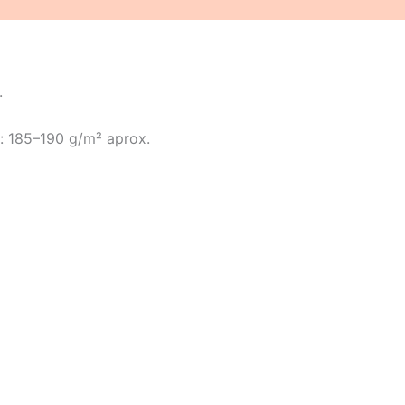
(0)
.
 185–190 g/m² aprox.