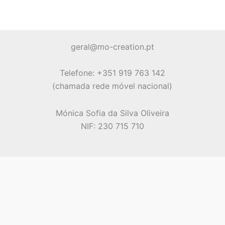
variants.
The
options
may
geral@mo-creation.pt
be
chosen
Telefone: +351 919 763 142
on
(chamada rede móvel nacional)
the
product
Mónica Sofia da Silva Oliveira
page
NIF: 230 715 710