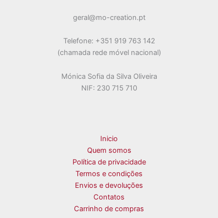
on
geral@mo-creation.pt
the
product
Telefone: +351 919 763 142
page
(chamada rede móvel nacional)
Mónica Sofia da Silva Oliveira
NIF: 230 715 710
Inicio
Quem somos
Política de privacidade
Termos e condições
Envios e devoluções
Contatos
Carrinho de compras