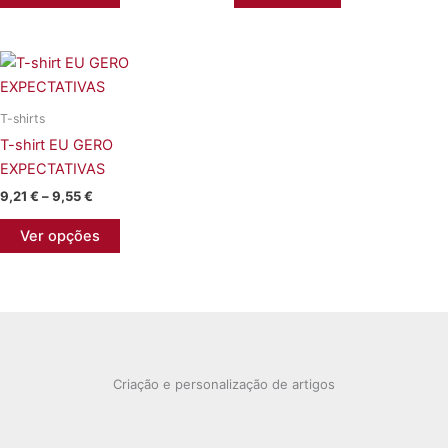
product
has
multiple
variants.
The
T-shirts
options
T-shirt EU GERO
may
EXPECTATIVAS
be
chosen
Price
9,21
€
–
9,55
€
range:
on
This
9,21 €
Ver opções
the
product
through
9,55 €
product
has
page
multiple
variants.
The
options
Criação e personalização de artigos
may
be
chosen