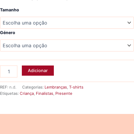
Tamanho
Género
Quantidade
Adicionar
de
T-
shirt
REF:
n.d.
Categorias:
Lembranças
,
T-shirts
criança
Etiquetas:
Criança
,
Finalistas
,
Presente
FINALISTA
Descrição
Informação adicional