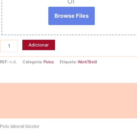
or
Browse Files
Quantidade
Adicionar
de
Polo
laboral
REF:
n.d.
Categoria:
Polos
Etiqueta:
WorkTêxtil
THUNDER
Descrição
Informação adicional
Avaliações (0)
Polo laboral bicolor