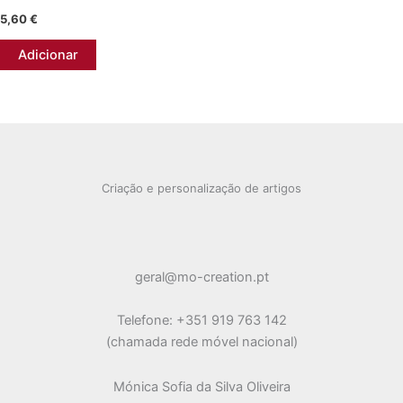
may
may
5,60
€
be
be
Adicionar
chosen
chosen
on
on
the
the
product
product
page
page
Criação e personalização de artigos
geral@mo-creation.pt
Telefone: +351 919 763 142
(chamada rede móvel nacional)
Mónica Sofia da Silva Oliveira