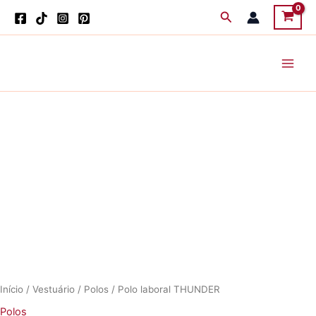
Skip
Search
to
content
Início
/
Vestuário
/
Polos
/ Polo laboral THUNDER
Polos