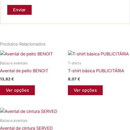
Produtos Relacionados
Batas e aventais
T-shirts
Avental de peito BENOIT
T-shirt básica PUBLICITÁRIA
13,82
€
8,07
€
This
This
Ver opções
Ver opções
product
product
has
has
multiple
multiple
variants.
variants.
Batas e aventais
The
The
Avental de cintura SERVED
options
options