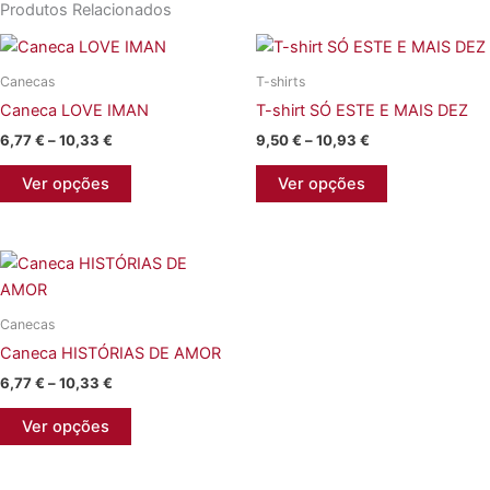
Produtos Relacionados
Canecas
T-shirts
Caneca LOVE IMAN
T-shirt SÓ ESTE E MAIS DEZ
Price
Price
6,77
€
–
10,33
€
9,50
€
–
10,93
€
range:
range:
This
This
6,77 €
9,50 €
Ver opções
Ver opções
product
product
through
through
10,33 €
10,93 €
has
has
multiple
multiple
variants.
variants.
The
The
Canecas
options
options
Caneca HISTÓRIAS DE AMOR
may
may
be
be
Price
6,77
€
–
10,33
€
range:
chosen
chosen
This
6,77 €
Ver opções
on
on
product
through
10,33 €
the
the
has
product
product