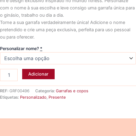
ml e design exclusivo inspirado no mundo fitness. Personalize
com o nome à sua escolha e leve consigo uma garrafa única para
o ginásio, trabalho ou dia a dia.
Torne a sua garrafa verdadeiramente única! Adicione o nome
pretendido e crie uma peça exclusiva, perfeita para uso pessoal
ou para oferecer.
Personalizar nome?
*
Quantidade
Adicionar
de
Garrafa
aço-
REF:
GRF00496
Categoria:
Garrafas e copos
inox
Etiquetas:
Personalizado
,
Presente
FOCO
&
FORÇA
Descrição
Informação adicional