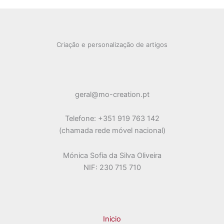
multiple
page
page
variants.
The
options
Criação e personalização de artigos
may
be
chosen
on
geral@mo-creation.pt
the
product
Telefone: +351 919 763 142
page
(chamada rede móvel nacional)
Mónica Sofia da Silva Oliveira
NIF: 230 715 710
Inicio