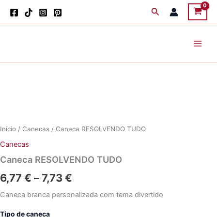
Skip
Search
to
content
Início
/
Canecas
/ Caneca RESOLVENDO TUDO
Canecas
Caneca RESOLVENDO TUDO
Price
6,77
€
–
7,73
€
range:
Caneca branca personalizada com tema divertido
6,77 €
Tipo de caneca