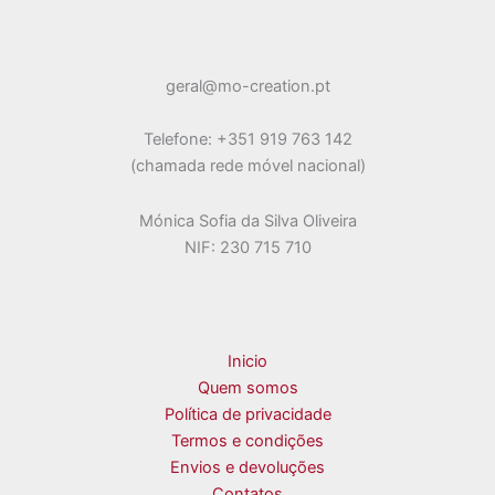
be
chosen
on
geral@mo-creation.pt
the
product
Telefone: +351 919 763 142
page
(chamada rede móvel nacional)
Mónica Sofia da Silva Oliveira
NIF: 230 715 710
Inicio
Quem somos
Política de privacidade
Termos e condições
Envios e devoluções
Contatos