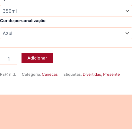
through
7,73 €
Cor de personalização
Quantidade
Adicionar
de
Caneca
RESOLVENDO
REF:
n.d.
Categoria:
Canecas
Etiquetas:
Divertidas
,
Presente
TUDO
Descrição
Informação adicional
Avaliações (0)