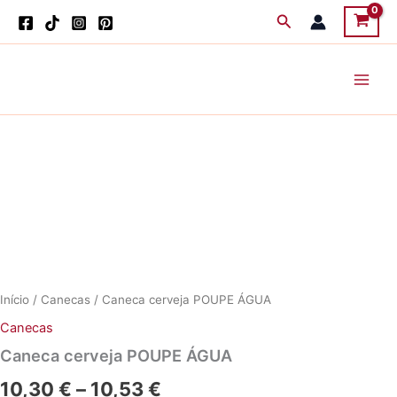
Skip
Search
to
content
Início
/
Canecas
/ Caneca cerveja POUPE ÁGUA
Canecas
Caneca cerveja POUPE ÁGUA
Price
10,30
€
–
10,53
€