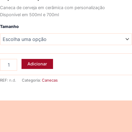
range:
Caneca de cerveja em cerâmica com personalização
Disponível em 500ml e 700ml
10,30 €
Tamanho
through
10,53 €
Quantidade
Adicionar
de
Caneca
cerveja
REF:
n.d.
Categoria:
Canecas
POUPE
ÁGUA
Descrição
Informação adicional
Avaliações (0)