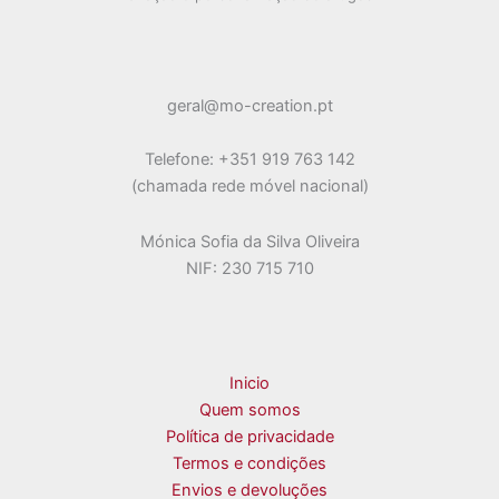
may
be
chosen
on
geral@mo-creation.pt
the
product
Telefone: +351 919 763 142
page
(chamada rede móvel nacional)
Mónica Sofia da Silva Oliveira
NIF: 230 715 710
Inicio
Quem somos
Política de privacidade
Termos e condições
Envios e devoluções