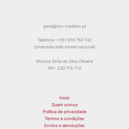
be
chosen
on
geral@mo-creation.pt
the
product
Telefone: +351 919 763 142
page
(chamada rede móvel nacional)
Mónica Sofia da Silva Oliveira
NIF: 230 715 710
Inicio
Quem somos
Política de privacidade
Termos e condições
Envios e devoluções