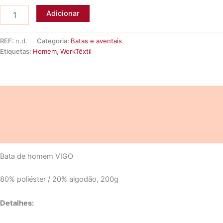
Quantidade
Adicionar
de
Bata
de
REF:
n.d.
Categoria:
Batas e aventais
homem
Etiquetas:
Homem
,
WorkTêxtil
VIGO
Descrição
Informação adicional
Avaliações (0)
Bata de homem VIGO
80% poliéster / 20% algodão, 200g
Detalhes: