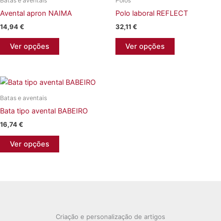
Batas e aventais
Polos
Avental apron NAIMA
Polo laboral REFLECT
14,94
€
32,11
€
This
This
Ver opções
Ver opções
product
product
has
has
multiple
multiple
variants.
variants.
Batas e aventais
The
The
Bata tipo avental BABEIRO
options
options
may
may
16,74
€
be
be
This
Ver opções
chosen
chosen
product
on
on
has
the
the
multiple
product
product
variants.
page
page
The
options
Criação e personalização de artigos
may