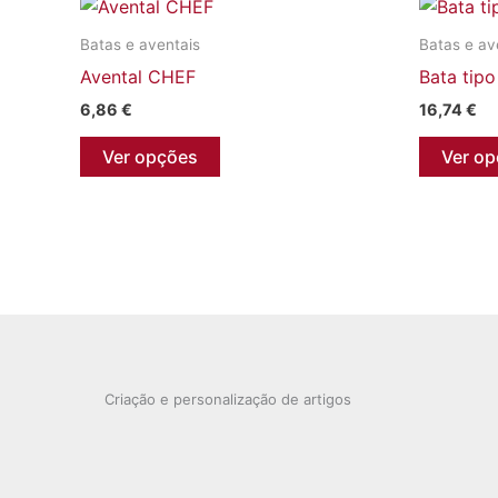
Batas e aventais
Batas e av
Avental CHEF
Bata tip
6,86
€
16,74
€
This
Ver opções
Ver o
product
has
multiple
variants.
The
options
may
be
Criação e personalização de artigos
chosen
on
the
product