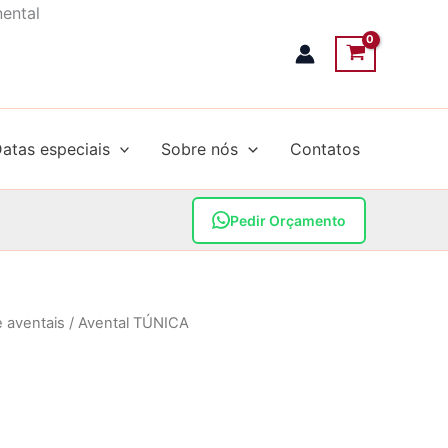
nental
atas especiais
Sobre nós
Contatos
Pedir Orçamento
e aventais
/ Avental TÚNICA