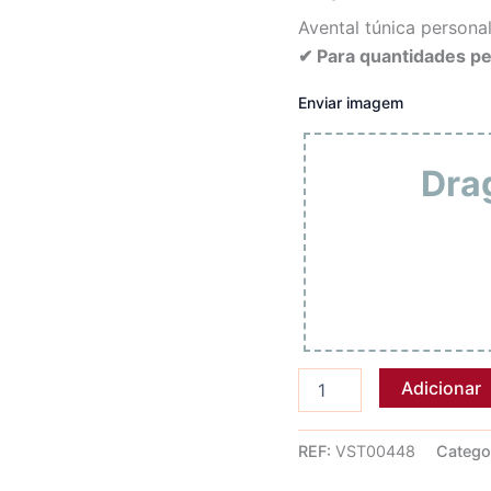
Avental túnica persona
✔ Para quantidades p
Enviar imagem
Drag
Quantidade
Adicionar
de
Avental
TÚNICA
REF:
VST00448
Catego