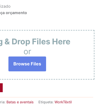
lizado
eça orçamento
 & Drop Files Here
or
Browse Files
ria:
Batas e aventais
Etiqueta:
WorkTêxtil