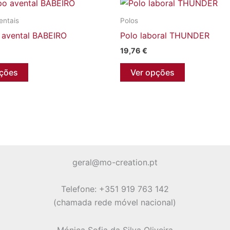
entais
Polos
o avental BABEIRO
Polo laboral THUNDER
19,76
€
This
This
pções
Ver opções
product
product
has
has
multiple
multiple
variants.
variants.
The
The
options
options
may
may
geral@mo-creation.pt
be
be
chosen
chosen
Telefone: +351 919 763 142
on
on
(chamada rede móvel nacional)
the
the
product
product