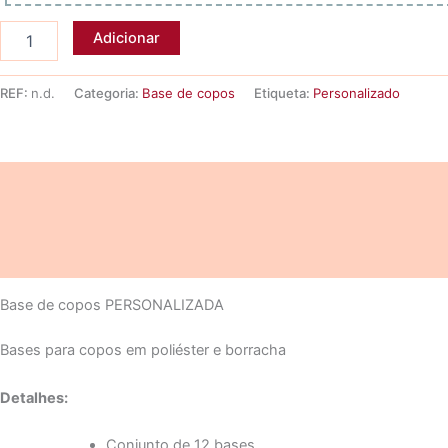
Quantidade
Adicionar
de
12
Bases
REF:
n.d.
Categoria:
Base de copos
Etiqueta:
Personalizado
de
copos
PERSONALIZADA
Descrição
Informação adicional
Avaliações (0)
Base de copos PERSONALIZADA
Bases para copos em poliéster e borracha
Detalhes:
Conjunto de 12 bases