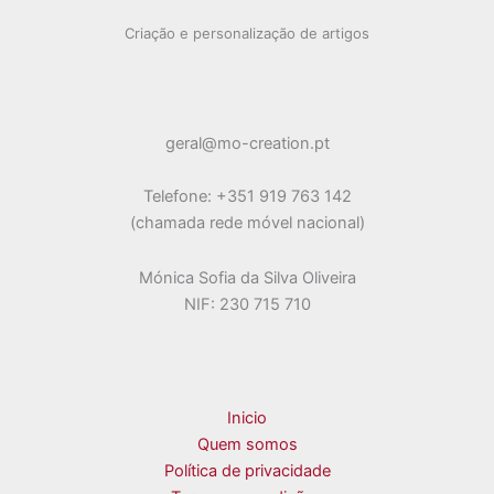
options
Criação e personalização de artigos
may
be
chosen
on
geral@mo-creation.pt
the
product
Telefone: +351 919 763 142
page
(chamada rede móvel nacional)
Mónica Sofia da Silva Oliveira
NIF: 230 715 710
Inicio
Quem somos
Política de privacidade