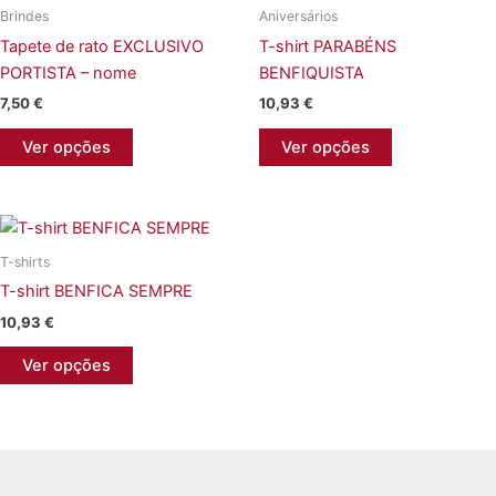
Brindes
Aniversários
Tapete de rato EXCLUSIVO
T-shirt PARABÉNS
PORTISTA – nome
BENFIQUISTA
7,50
€
10,93
€
This
Ver opções
Ver opções
product
has
multiple
variants.
T-shirts
The
T-shirt BENFICA SEMPRE
options
may
10,93
€
be
This
Ver opções
chosen
product
on
has
the
multiple
product
variants.
page
The