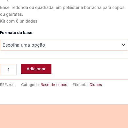
Base, redonda ou quadrada, em poliéster e borracha para copos
ou garrafas.
Kit com 6 unidades.
Formato da base
Quantidade
Adicionar
de
6
Bases
REF:
n.d.
Categoria:
Base de copos
Etiqueta:
Clubes
de
copos
BENFICA
Descrição
Informação adicional