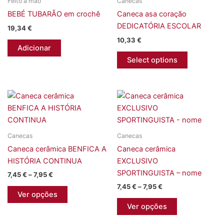
Feito à mão
Canecas
BEBÉ TUBARÃO em crochê
Caneca asa coração
DEDICATÓRIA ESCOLAR
19,34
€
10,33
€
Adicionar
Select options
Canecas
Canecas
Caneca cerâmica BENFICA A
Caneca cerâmica
HISTÓRIA CONTINUA
EXCLUSIVO
SPORTINGUISTA – nome
Price
7,45
€
–
7,95
€
range:
Price
7,45
€
–
7,95
€
This
7,45 €
Ver opções
range:
product
This
through
7,45 €
Ver opções
7,95 €
has
product
through
7,95 €