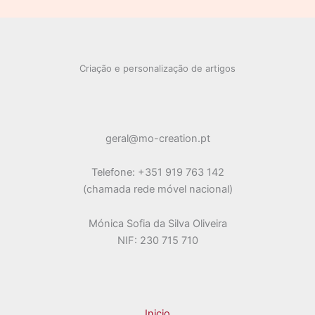
u
p
o
o
d
t
r
s
s
u
o
o
t
s
d
o
u
s
Criação e personalização de artigos
t
o
s
geral@mo-creation.pt
Telefone: +351 919 763 142
(chamada rede móvel nacional)
Mónica Sofia da Silva Oliveira
NIF: 230 715 710
Inicio