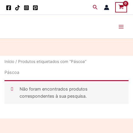
Skip
Search
to
content
Início
/ Produtos etiquetados com “Páscoa”
Páscoa
Não foram encontrados produtos
correspondentes à sua pesquisa.