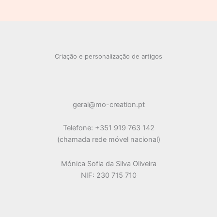
s
d
4
t
t
o
u
p
o
o
d
t
r
s
s
u
o
o
t
s
d
o
u
s
Criação e personalização de artigos
t
o
s
geral@mo-creation.pt
Telefone: +351 919 763 142
(chamada rede móvel nacional)
Mónica Sofia da Silva Oliveira
NIF: 230 715 710