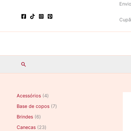
Skip
Envio
to
content
Cupã
Search
4
Acessórios
4
p
7
Base de copos
7
r
p
6
o
Brindes
6
r
p
d
2
o
Canecas
23
r
u