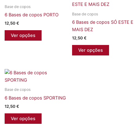
The
variants.
Base de copos
options
The
Base de copos
6 Bases de copos PORTO
may
options
6 Bases de copos SÓ ESTE E
be
may
12,50
€
MAIS DEZ
chosen
be
This
Ver opções
on
chosen
12,50
€
product
the
on
has
This
Ver opções
product
the
multiple
product
page
product
variants.
has
page
The
multiple
options
variants.
may
The
Base de copos
be
options
6 Bases de copos SPORTING
chosen
may
on
be
12,50
€
the
chosen
This
Ver opções
product
on
product
page
the
has
product
multiple