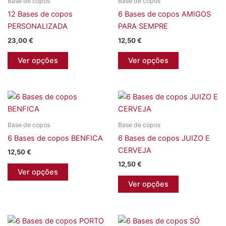
Base de copos
Base de copos
12 Bases de copos
6 Bases de copos AMIGOS
PERSONALIZADA
PARA SEMPRE
23,00
€
12,50
€
This
This
Ver opções
Ver opções
product
product
has
has
multiple
multiple
variants.
variants.
The
The
Base de copos
Base de copos
options
options
6 Bases de copos BENFICA
6 Bases de copos JUIZO E
may
may
CERVEJA
be
be
12,50
€
chosen
chosen
12,50
€
This
Ver opções
on
on
product
This
Ver opções
the
the
has
product
product
product
multiple
has
page
page
variants.
multiple